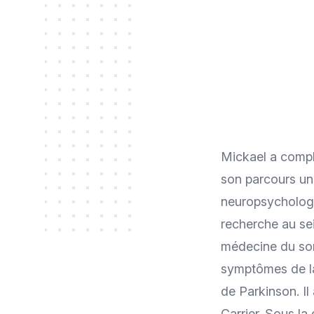
Mickael a compl
son parcours uni
neuropsychologie
recherche au sei
médecine du somm
symptômes de la
de Parkinson. Il
Carrier. Sous la