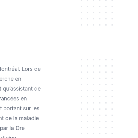
ontréal. Lors de
herche en
t qu’assistant de
avancées en
 portant sur les
t de la maladie
par la Dre
rticipe