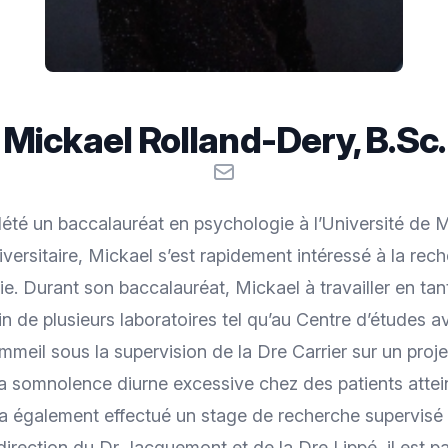
Mickael Rolland-Dery, B.Sc.
Email
été un baccalauréat en psychologie à l’Université de M
versitaire, Mickael s’est rapidement intéressé à la rec
. Durant son baccalauréat, Mickael à travailler en tan
n de plusieurs laboratoires tel qu’au Centre d’études 
eil sous la supervision de la Dre Carrier sur un projet
 somnolence diurne excessive chez des patients attein
 a également effectué un stage de recherche supervisé 
 direction du Dr Jacquemont et de la Dre Lippé, il est pa